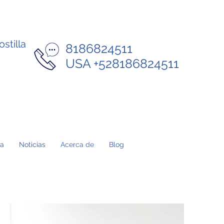
stilla
8186824511
USA +528186824511
a.
Noticias
Acerca de
Blog